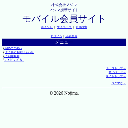
株式会社ノジマ
ノジマ携帯サイト
モバイル会員サイト
ポイント
｜
マイページ
｜
店舗検索
ログイン
｜
会員登録
メニュー
├
初めての方へ
├
よくあるお問い合わせ
├
ご利用規約
└
ﾌﾟﾗｲﾊﾞｼｰﾎﾟﾘｼｰ
ページトップへ
マイページへ
サイトトップへ
ログアウト
© 2026 Nojima.