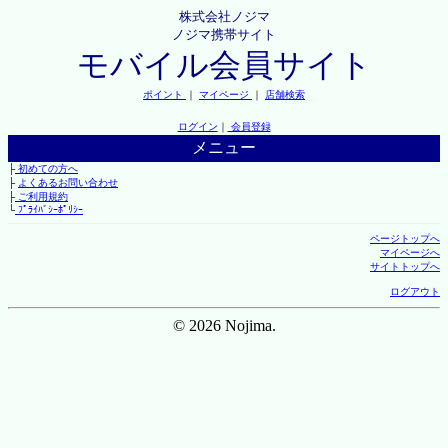
株式会社ノジマ
ノジマ携帯サイト
モバイル会員サイト
ポイント
｜
マイページ
｜
店舗検索
ログイン
｜
会員登録
メニュー
├
初めての方へ
├
よくあるお問い合わせ
├
ご利用規約
└
ﾌﾟﾗｲﾊﾞｼｰﾎﾟﾘｼｰ
ページトップへ
マイページへ
サイトトップへ
ログアウト
© 2026 Nojima.