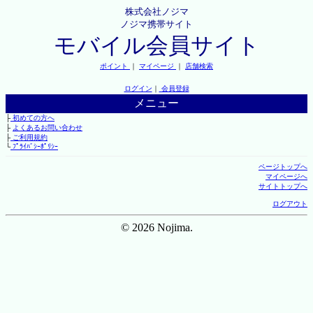
株式会社ノジマ
ノジマ携帯サイト
モバイル会員サイト
ポイント
｜
マイページ
｜
店舗検索
ログイン
｜
会員登録
メニュー
├
初めての方へ
├
よくあるお問い合わせ
├
ご利用規約
└
ﾌﾟﾗｲﾊﾞｼｰﾎﾟﾘｼｰ
ページトップへ
マイページへ
サイトトップへ
ログアウト
© 2026 Nojima.