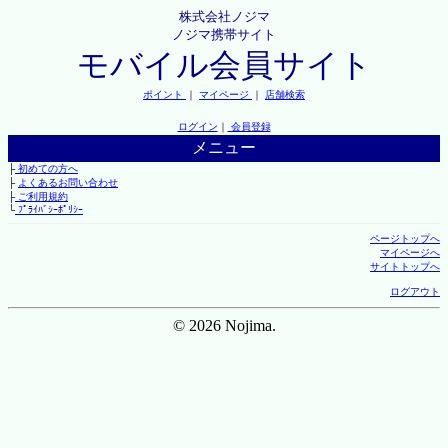
株式会社ノジマ
ノジマ携帯サイト
モバイル会員サイト
ポイント
｜
マイページ
｜
店舗検索
ログイン
｜
会員登録
メニュー
├
初めての方へ
├
よくあるお問い合わせ
├
ご利用規約
└
ﾌﾟﾗｲﾊﾞｼｰﾎﾟﾘｼｰ
ページトップへ
マイページへ
サイトトップへ
ログアウト
© 2026 Nojima.