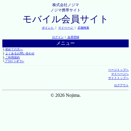
株式会社ノジマ
ノジマ携帯サイト
モバイル会員サイト
ポイント
｜
マイページ
｜
店舗検索
ログイン
｜
会員登録
メニュー
├
初めての方へ
├
よくあるお問い合わせ
├
ご利用規約
└
ﾌﾟﾗｲﾊﾞｼｰﾎﾟﾘｼｰ
ページトップへ
マイページへ
サイトトップへ
ログアウト
© 2026 Nojima.