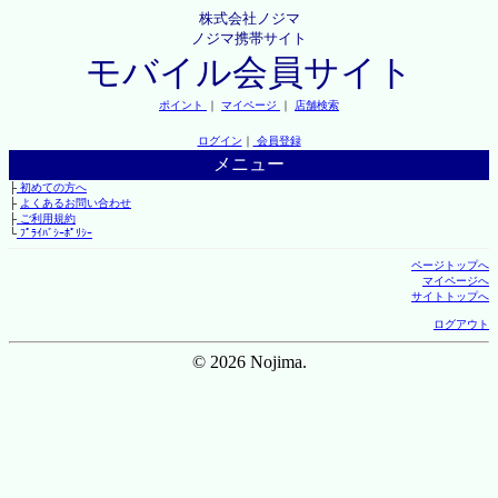
株式会社ノジマ
ノジマ携帯サイト
モバイル会員サイト
ポイント
｜
マイページ
｜
店舗検索
ログイン
｜
会員登録
メニュー
├
初めての方へ
├
よくあるお問い合わせ
├
ご利用規約
└
ﾌﾟﾗｲﾊﾞｼｰﾎﾟﾘｼｰ
ページトップへ
マイページへ
サイトトップへ
ログアウト
© 2026 Nojima.