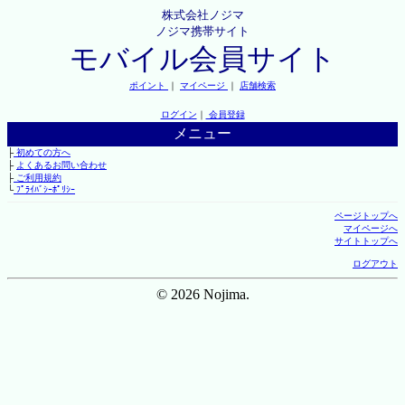
株式会社ノジマ
ノジマ携帯サイト
モバイル会員サイト
ポイント
｜
マイページ
｜
店舗検索
ログイン
｜
会員登録
メニュー
├
初めての方へ
├
よくあるお問い合わせ
├
ご利用規約
└
ﾌﾟﾗｲﾊﾞｼｰﾎﾟﾘｼｰ
ページトップへ
マイページへ
サイトトップへ
ログアウト
© 2026 Nojima.