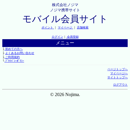
株式会社ノジマ
ノジマ携帯サイト
モバイル会員サイト
ポイント
｜
マイページ
｜
店舗検索
ログイン
｜
会員登録
メニュー
├
初めての方へ
├
よくあるお問い合わせ
├
ご利用規約
└
ﾌﾟﾗｲﾊﾞｼｰﾎﾟﾘｼｰ
ページトップへ
マイページへ
サイトトップへ
ログアウト
© 2026 Nojima.