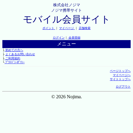
株式会社ノジマ
ノジマ携帯サイト
モバイル会員サイト
ポイント
｜
マイページ
｜
店舗検索
ログイン
｜
会員登録
メニュー
├
初めての方へ
├
よくあるお問い合わせ
├
ご利用規約
└
ﾌﾟﾗｲﾊﾞｼｰﾎﾟﾘｼｰ
ページトップへ
マイページへ
サイトトップへ
ログアウト
© 2026 Nojima.