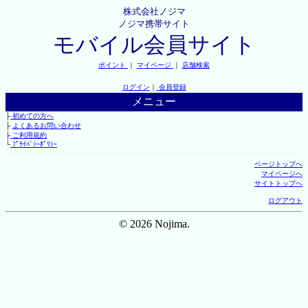
株式会社ノジマ
ノジマ携帯サイト
モバイル会員サイト
ポイント
｜
マイページ
｜
店舗検索
ログイン
｜
会員登録
メニュー
├
初めての方へ
├
よくあるお問い合わせ
├
ご利用規約
└
ﾌﾟﾗｲﾊﾞｼｰﾎﾟﾘｼｰ
ページトップへ
マイページへ
サイトトップへ
ログアウト
© 2026 Nojima.