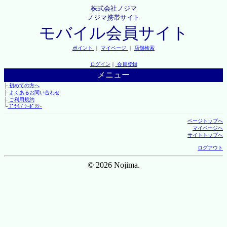
株式会社ノジマ
ノジマ携帯サイト
モバイル会員サイト
ポイント
｜
マイページ
｜
店舗検索
ログイン
｜
会員登録
メニュー
├
初めての方へ
├
よくあるお問い合わせ
├
ご利用規約
└
ﾌﾟﾗｲﾊﾞｼｰﾎﾟﾘｼｰ
ページトップへ
マイページへ
サイトトップへ
ログアウト
© 2026 Nojima.