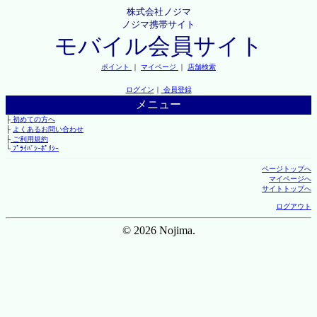
株式会社ノジマ
ノジマ携帯サイト
モバイル会員サイト
ポイント
｜
マイページ
｜
店舗検索
ログイン
｜
会員登録
メニュー
├
初めての方へ
├
よくあるお問い合わせ
├
ご利用規約
└
ﾌﾟﾗｲﾊﾞｼｰﾎﾟﾘｼｰ
ページトップへ
マイページへ
サイトトップへ
ログアウト
© 2026 Nojima.