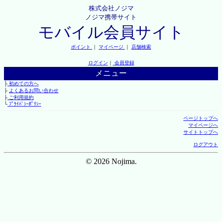
株式会社ノジマ
ノジマ携帯サイト
モバイル会員サイト
ポイント
｜
マイページ
｜
店舗検索
ログイン
｜
会員登録
メニュー
├
初めての方へ
├
よくあるお問い合わせ
├
ご利用規約
└
ﾌﾟﾗｲﾊﾞｼｰﾎﾟﾘｼｰ
ページトップへ
マイページへ
サイトトップへ
ログアウト
© 2026 Nojima.