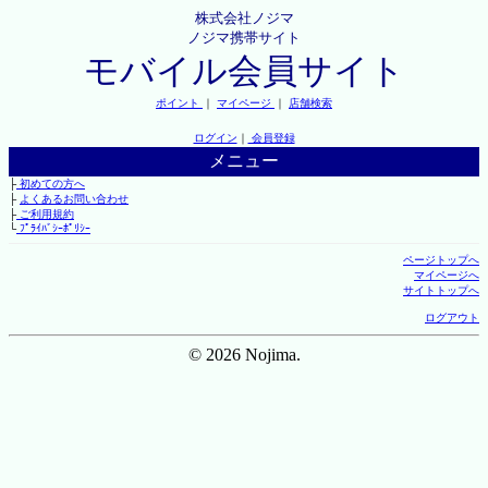
株式会社ノジマ
ノジマ携帯サイト
モバイル会員サイト
ポイント
｜
マイページ
｜
店舗検索
ログイン
｜
会員登録
メニュー
├
初めての方へ
├
よくあるお問い合わせ
├
ご利用規約
└
ﾌﾟﾗｲﾊﾞｼｰﾎﾟﾘｼｰ
ページトップへ
マイページへ
サイトトップへ
ログアウト
© 2026 Nojima.