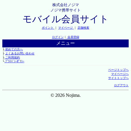
株式会社ノジマ
ノジマ携帯サイト
モバイル会員サイト
ポイント
｜
マイページ
｜
店舗検索
ログイン
｜
会員登録
メニュー
├
初めての方へ
├
よくあるお問い合わせ
├
ご利用規約
└
ﾌﾟﾗｲﾊﾞｼｰﾎﾟﾘｼｰ
ページトップへ
マイページへ
サイトトップへ
ログアウト
© 2026 Nojima.