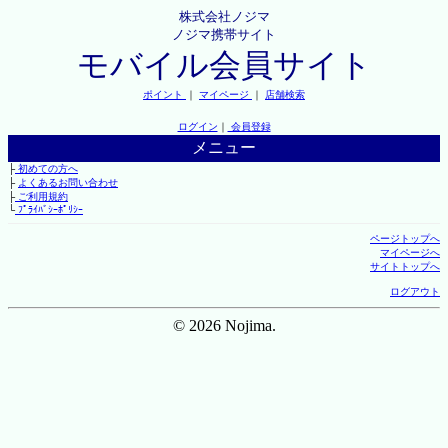
株式会社ノジマ
ノジマ携帯サイト
モバイル会員サイト
ポイント
｜
マイページ
｜
店舗検索
ログイン
｜
会員登録
メニュー
├
初めての方へ
├
よくあるお問い合わせ
├
ご利用規約
└
ﾌﾟﾗｲﾊﾞｼｰﾎﾟﾘｼｰ
ページトップへ
マイページへ
サイトトップへ
ログアウト
© 2026 Nojima.