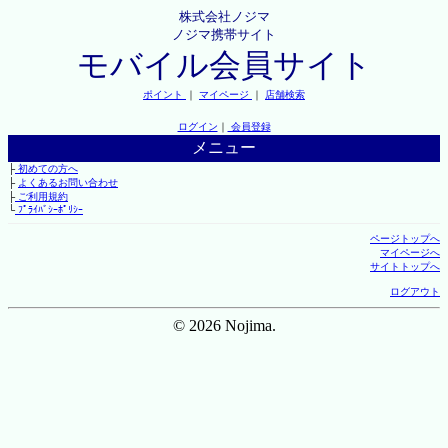
株式会社ノジマ
ノジマ携帯サイト
モバイル会員サイト
ポイント
｜
マイページ
｜
店舗検索
ログイン
｜
会員登録
メニュー
├
初めての方へ
├
よくあるお問い合わせ
├
ご利用規約
└
ﾌﾟﾗｲﾊﾞｼｰﾎﾟﾘｼｰ
ページトップへ
マイページへ
サイトトップへ
ログアウト
© 2026 Nojima.