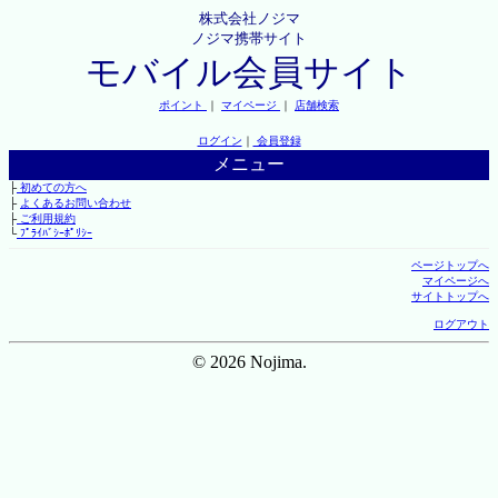
株式会社ノジマ
ノジマ携帯サイト
モバイル会員サイト
ポイント
｜
マイページ
｜
店舗検索
ログイン
｜
会員登録
メニュー
├
初めての方へ
├
よくあるお問い合わせ
├
ご利用規約
└
ﾌﾟﾗｲﾊﾞｼｰﾎﾟﾘｼｰ
ページトップへ
マイページへ
サイトトップへ
ログアウト
© 2026 Nojima.