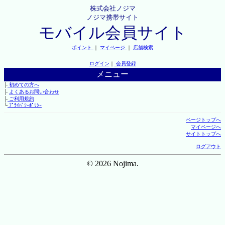
株式会社ノジマ
ノジマ携帯サイト
モバイル会員サイト
ポイント
｜
マイページ
｜
店舗検索
ログイン
｜
会員登録
メニュー
├
初めての方へ
├
よくあるお問い合わせ
├
ご利用規約
└
ﾌﾟﾗｲﾊﾞｼｰﾎﾟﾘｼｰ
ページトップへ
マイページへ
サイトトップへ
ログアウト
© 2026 Nojima.