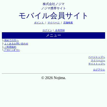
株式会社ノジマ
ノジマ携帯サイト
モバイル会員サイト
ポイント
｜
マイページ
｜
店舗検索
ログイン
｜
会員登録
メニュー
├
初めての方へ
├
よくあるお問い合わせ
├
ご利用規約
└
ﾌﾟﾗｲﾊﾞｼｰﾎﾟﾘｼｰ
ページトップへ
マイページへ
サイトトップへ
ログアウト
© 2026 Nojima.