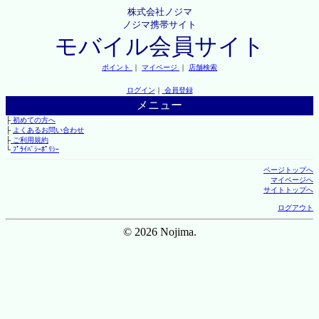
株式会社ノジマ
ノジマ携帯サイト
モバイル会員サイト
ポイント
｜
マイページ
｜
店舗検索
ログイン
｜
会員登録
メニュー
├
初めての方へ
├
よくあるお問い合わせ
├
ご利用規約
└
ﾌﾟﾗｲﾊﾞｼｰﾎﾟﾘｼｰ
ページトップへ
マイページへ
サイトトップへ
ログアウト
© 2026 Nojima.