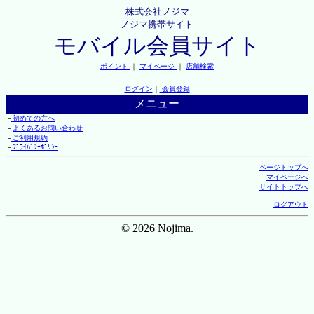
株式会社ノジマ
ノジマ携帯サイト
モバイル会員サイト
ポイント
｜
マイページ
｜
店舗検索
ログイン
｜
会員登録
メニュー
├
初めての方へ
├
よくあるお問い合わせ
├
ご利用規約
└
ﾌﾟﾗｲﾊﾞｼｰﾎﾟﾘｼｰ
ページトップへ
マイページへ
サイトトップへ
ログアウト
© 2026 Nojima.