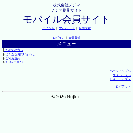
株式会社ノジマ
ノジマ携帯サイト
モバイル会員サイト
ポイント
｜
マイページ
｜
店舗検索
ログイン
｜
会員登録
メニュー
├
初めての方へ
├
よくあるお問い合わせ
├
ご利用規約
└
ﾌﾟﾗｲﾊﾞｼｰﾎﾟﾘｼｰ
ページトップへ
マイページへ
サイトトップへ
ログアウト
© 2026 Nojima.