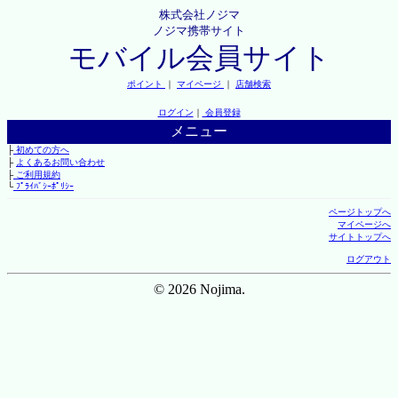
株式会社ノジマ
ノジマ携帯サイト
モバイル会員サイト
ポイント
｜
マイページ
｜
店舗検索
ログイン
｜
会員登録
メニュー
├
初めての方へ
├
よくあるお問い合わせ
├
ご利用規約
└
ﾌﾟﾗｲﾊﾞｼｰﾎﾟﾘｼｰ
ページトップへ
マイページへ
サイトトップへ
ログアウト
© 2026 Nojima.