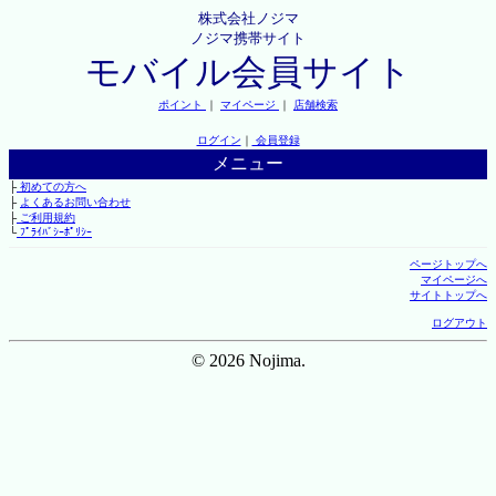
株式会社ノジマ
ノジマ携帯サイト
モバイル会員サイト
ポイント
｜
マイページ
｜
店舗検索
ログイン
｜
会員登録
メニュー
├
初めての方へ
├
よくあるお問い合わせ
├
ご利用規約
└
ﾌﾟﾗｲﾊﾞｼｰﾎﾟﾘｼｰ
ページトップへ
マイページへ
サイトトップへ
ログアウト
© 2026 Nojima.