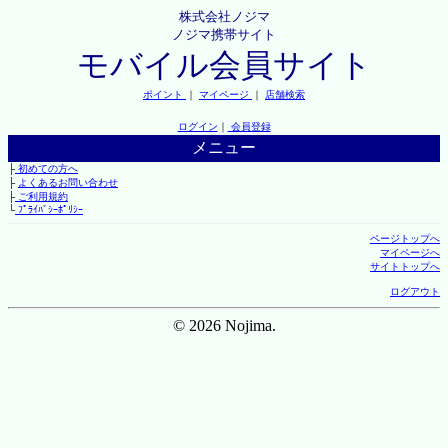
株式会社ノジマ
ノジマ携帯サイト
モバイル会員サイト
ポイント
｜
マイページ
｜
店舗検索
ログイン
｜
会員登録
メニュー
├
初めての方へ
├
よくあるお問い合わせ
├
ご利用規約
└
ﾌﾟﾗｲﾊﾞｼｰﾎﾟﾘｼｰ
ページトップへ
マイページへ
サイトトップへ
ログアウト
© 2026 Nojima.