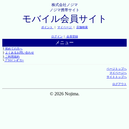
株式会社ノジマ
ノジマ携帯サイト
モバイル会員サイト
ポイント
｜
マイページ
｜
店舗検索
ログイン
｜
会員登録
メニュー
├
初めての方へ
├
よくあるお問い合わせ
├
ご利用規約
└
ﾌﾟﾗｲﾊﾞｼｰﾎﾟﾘｼｰ
ページトップへ
マイページへ
サイトトップへ
ログアウト
© 2026 Nojima.