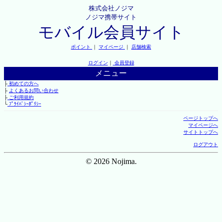
株式会社ノジマ
ノジマ携帯サイト
モバイル会員サイト
ポイント
｜
マイページ
｜
店舗検索
ログイン
｜
会員登録
メニュー
├
初めての方へ
├
よくあるお問い合わせ
├
ご利用規約
└
ﾌﾟﾗｲﾊﾞｼｰﾎﾟﾘｼｰ
ページトップへ
マイページへ
サイトトップへ
ログアウト
© 2026 Nojima.