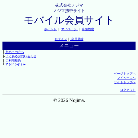
株式会社ノジマ
ノジマ携帯サイト
モバイル会員サイト
ポイント
｜
マイページ
｜
店舗検索
ログイン
｜
会員登録
メニュー
├
初めての方へ
├
よくあるお問い合わせ
├
ご利用規約
└
ﾌﾟﾗｲﾊﾞｼｰﾎﾟﾘｼｰ
ページトップへ
マイページへ
サイトトップへ
ログアウト
© 2026 Nojima.