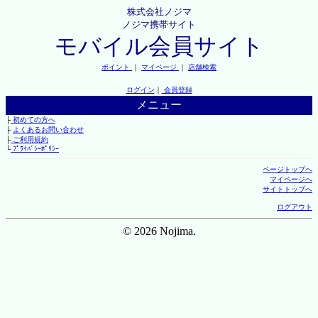
株式会社ノジマ
ノジマ携帯サイト
モバイル会員サイト
ポイント
｜
マイページ
｜
店舗検索
ログイン
｜
会員登録
メニュー
├
初めての方へ
├
よくあるお問い合わせ
├
ご利用規約
└
ﾌﾟﾗｲﾊﾞｼｰﾎﾟﾘｼｰ
ページトップへ
マイページへ
サイトトップへ
ログアウト
© 2026 Nojima.