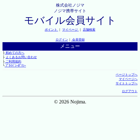
株式会社ノジマ
ノジマ携帯サイト
モバイル会員サイト
ポイント
｜
マイページ
｜
店舗検索
ログイン
｜
会員登録
メニュー
├
初めての方へ
├
よくあるお問い合わせ
├
ご利用規約
└
ﾌﾟﾗｲﾊﾞｼｰﾎﾟﾘｼｰ
ページトップへ
マイページへ
サイトトップへ
ログアウト
© 2026 Nojima.