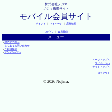
株式会社ノジマ
ノジマ携帯サイト
モバイル会員サイト
ポイント
｜
マイページ
｜
店舗検索
ログイン
｜
会員登録
メニュー
├
初めての方へ
├
よくあるお問い合わせ
├
ご利用規約
└
ﾌﾟﾗｲﾊﾞｼｰﾎﾟﾘｼｰ
ページトップへ
マイページへ
サイトトップへ
ログアウト
© 2026 Nojima.