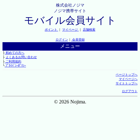
株式会社ノジマ
ノジマ携帯サイト
モバイル会員サイト
ポイント
｜
マイページ
｜
店舗検索
ログイン
｜
会員登録
メニュー
├
初めての方へ
├
よくあるお問い合わせ
├
ご利用規約
└
ﾌﾟﾗｲﾊﾞｼｰﾎﾟﾘｼｰ
ページトップへ
マイページへ
サイトトップへ
ログアウト
© 2026 Nojima.