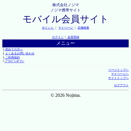
株式会社ノジマ
ノジマ携帯サイト
モバイル会員サイト
ポイント
｜
マイページ
｜
店舗検索
ログイン
｜
会員登録
メニュー
├
初めての方へ
├
よくあるお問い合わせ
├
ご利用規約
└
ﾌﾟﾗｲﾊﾞｼｰﾎﾟﾘｼｰ
ページトップへ
マイページへ
サイトトップへ
ログアウト
© 2026 Nojima.