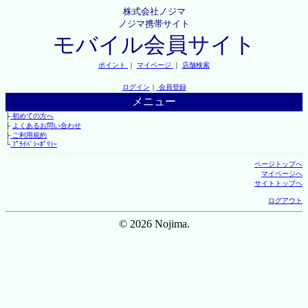
株式会社ノジマ
ノジマ携帯サイト
モバイル会員サイト
ポイント
｜
マイページ
｜
店舗検索
ログイン
｜
会員登録
メニュー
├
初めての方へ
├
よくあるお問い合わせ
├
ご利用規約
└
ﾌﾟﾗｲﾊﾞｼｰﾎﾟﾘｼｰ
ページトップへ
マイページへ
サイトトップへ
ログアウト
© 2026 Nojima.