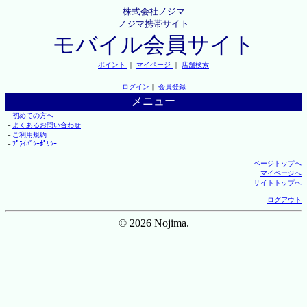
株式会社ノジマ
ノジマ携帯サイト
モバイル会員サイト
ポイント
｜
マイページ
｜
店舗検索
ログイン
｜
会員登録
メニュー
├
初めての方へ
├
よくあるお問い合わせ
├
ご利用規約
└
ﾌﾟﾗｲﾊﾞｼｰﾎﾟﾘｼｰ
ページトップへ
マイページへ
サイトトップへ
ログアウト
© 2026 Nojima.