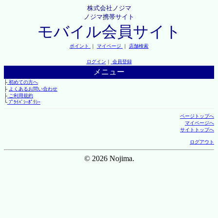
株式会社ノジマ
ノジマ携帯サイト
モバイル会員サイト
ポイント
｜
マイページ
｜
店舗検索
ログイン
｜
会員登録
メニュー
├
初めての方へ
├
よくあるお問い合わせ
├
ご利用規約
└
ﾌﾟﾗｲﾊﾞｼｰﾎﾟﾘｼｰ
ページトップへ
マイページへ
サイトトップへ
ログアウト
© 2026 Nojima.