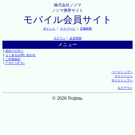
株式会社ノジマ
ノジマ携帯サイト
モバイル会員サイト
ポイント
｜
マイページ
｜
店舗検索
ログイン
｜
会員登録
メニュー
├
初めての方へ
├
よくあるお問い合わせ
├
ご利用規約
└
ﾌﾟﾗｲﾊﾞｼｰﾎﾟﾘｼｰ
ページトップへ
マイページへ
サイトトップへ
ログアウト
© 2026 Nojima.