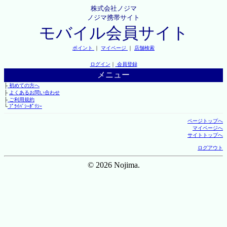
株式会社ノジマ
ノジマ携帯サイト
モバイル会員サイト
ポイント
｜
マイページ
｜
店舗検索
ログイン
｜
会員登録
メニュー
├
初めての方へ
├
よくあるお問い合わせ
├
ご利用規約
└
ﾌﾟﾗｲﾊﾞｼｰﾎﾟﾘｼｰ
ページトップへ
マイページへ
サイトトップへ
ログアウト
© 2026 Nojima.