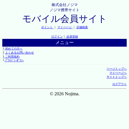
株式会社ノジマ
ノジマ携帯サイト
モバイル会員サイト
ポイント
｜
マイページ
｜
店舗検索
ログイン
｜
会員登録
メニュー
├
初めての方へ
├
よくあるお問い合わせ
├
ご利用規約
└
ﾌﾟﾗｲﾊﾞｼｰﾎﾟﾘｼｰ
ページトップへ
マイページへ
サイトトップへ
ログアウト
© 2026 Nojima.