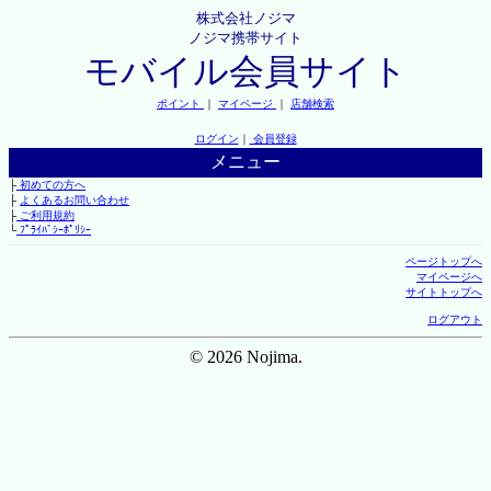
株式会社ノジマ
ノジマ携帯サイト
モバイル会員サイト
ポイント
｜
マイページ
｜
店舗検索
ログイン
｜
会員登録
メニュー
├
初めての方へ
├
よくあるお問い合わせ
├
ご利用規約
└
ﾌﾟﾗｲﾊﾞｼｰﾎﾟﾘｼｰ
ページトップへ
マイページへ
サイトトップへ
ログアウト
© 2026 Nojima.