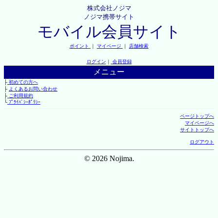
株式会社ノジマ
ノジマ携帯サイト
モバイル会員サイト
ポイント
｜
マイページ
｜
店舗検索
ログイン
｜
会員登録
メニュー
├
初めての方へ
├
よくあるお問い合わせ
├
ご利用規約
└
ﾌﾟﾗｲﾊﾞｼｰﾎﾟﾘｼｰ
ページトップへ
マイページへ
サイトトップへ
ログアウト
© 2026 Nojima.