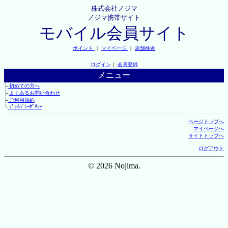
株式会社ノジマ
ノジマ携帯サイト
モバイル会員サイト
ポイント
｜
マイページ
｜
店舗検索
ログイン
｜
会員登録
メニュー
├
初めての方へ
├
よくあるお問い合わせ
├
ご利用規約
└
ﾌﾟﾗｲﾊﾞｼｰﾎﾟﾘｼｰ
ページトップへ
マイページへ
サイトトップへ
ログアウト
© 2026 Nojima.