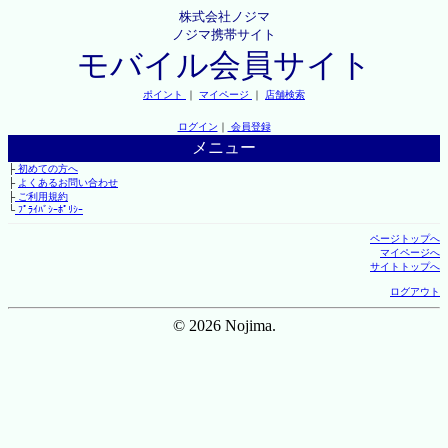
株式会社ノジマ
ノジマ携帯サイト
モバイル会員サイト
ポイント
｜
マイページ
｜
店舗検索
ログイン
｜
会員登録
メニュー
├
初めての方へ
├
よくあるお問い合わせ
├
ご利用規約
└
ﾌﾟﾗｲﾊﾞｼｰﾎﾟﾘｼｰ
ページトップへ
マイページへ
サイトトップへ
ログアウト
© 2026 Nojima.