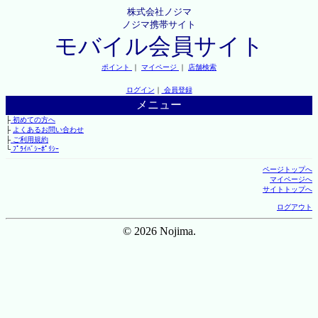
株式会社ノジマ
ノジマ携帯サイト
モバイル会員サイト
ポイント
｜
マイページ
｜
店舗検索
ログイン
｜
会員登録
メニュー
├
初めての方へ
├
よくあるお問い合わせ
├
ご利用規約
└
ﾌﾟﾗｲﾊﾞｼｰﾎﾟﾘｼｰ
ページトップへ
マイページへ
サイトトップへ
ログアウト
© 2026 Nojima.