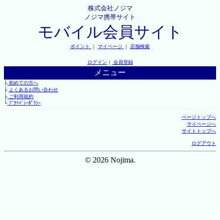
株式会社ノジマ
ノジマ携帯サイト
モバイル会員サイト
ポイント
｜
マイページ
｜
店舗検索
ログイン
｜
会員登録
メニュー
├
初めての方へ
├
よくあるお問い合わせ
├
ご利用規約
└
ﾌﾟﾗｲﾊﾞｼｰﾎﾟﾘｼｰ
ページトップへ
マイページへ
サイトトップへ
ログアウト
© 2026 Nojima.