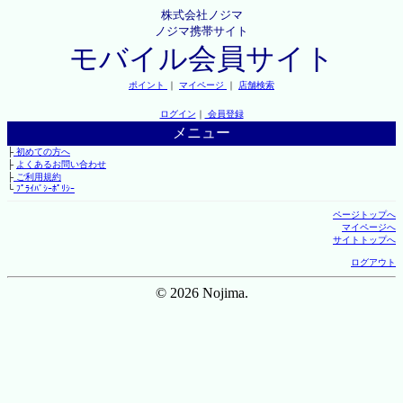
株式会社ノジマ
ノジマ携帯サイト
モバイル会員サイト
ポイント
｜
マイページ
｜
店舗検索
ログイン
｜
会員登録
メニュー
├
初めての方へ
├
よくあるお問い合わせ
├
ご利用規約
└
ﾌﾟﾗｲﾊﾞｼｰﾎﾟﾘｼｰ
ページトップへ
マイページへ
サイトトップへ
ログアウト
© 2026 Nojima.