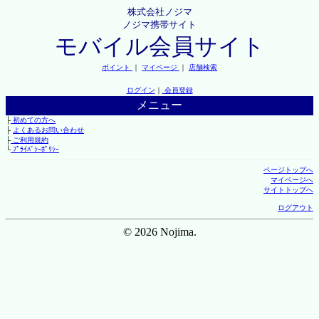
株式会社ノジマ
ノジマ携帯サイト
モバイル会員サイト
ポイント
｜
マイページ
｜
店舗検索
ログイン
｜
会員登録
メニュー
├
初めての方へ
├
よくあるお問い合わせ
├
ご利用規約
└
ﾌﾟﾗｲﾊﾞｼｰﾎﾟﾘｼｰ
ページトップへ
マイページへ
サイトトップへ
ログアウト
© 2026 Nojima.