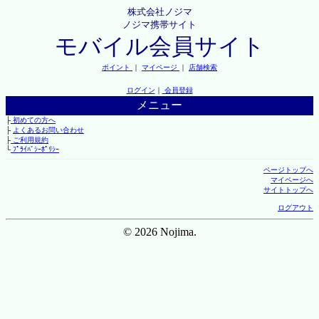
株式会社ノジマ
ノジマ携帯サイト
モバイル会員サイト
ポイント
｜
マイページ
｜
店舗検索
ログイン
｜
会員登録
メニュー
├
初めての方へ
├
よくあるお問い合わせ
├
ご利用規約
└
ﾌﾟﾗｲﾊﾞｼｰﾎﾟﾘｼｰ
ページトップへ
マイページへ
サイトトップへ
ログアウト
© 2026 Nojima.