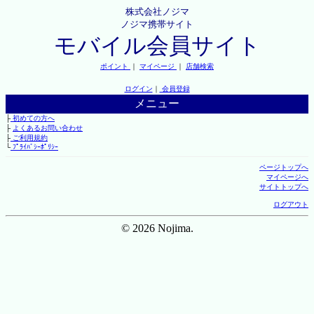
株式会社ノジマ
ノジマ携帯サイト
モバイル会員サイト
ポイント
｜
マイページ
｜
店舗検索
ログイン
｜
会員登録
メニュー
├
初めての方へ
├
よくあるお問い合わせ
├
ご利用規約
└
ﾌﾟﾗｲﾊﾞｼｰﾎﾟﾘｼｰ
ページトップへ
マイページへ
サイトトップへ
ログアウト
© 2026 Nojima.